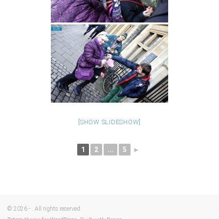
[SHOW SLIDESHOW]
1
2
...
5
►
© 2026 - . All rights reserved.