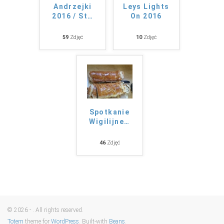
Andrzejki
Leys Lights
2016 / St
…
On 2016
59
Zdjęć
10
Zdjęć
Spotkanie
Wigilijne
…
46
Zdjęć
© 2026 - . All rights reserved.
Totem
theme for
WordPress
. Built-with
Beans
.